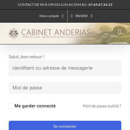
Passer
CONTACT DE 9H À 19H DU LUN AU DIM AU :
07.69.67.24.13
au
Mon compte
PANIER
contenu
Salut, bon retour !
Me garder connecté
Mot de passe oublié ?
Se connecter