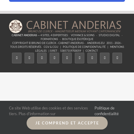
CABINET ANDERIAS
— 4 SITES, 4 EXPERTISES :
VOYANCE & SOINS
·
STUDIO DIGITAL
·
FORMATIONS
·
BOUTIQUE ÉSOTÉRIQUE
COPYRIGHT © BRUNO DE CLERCK - CABINET ANDERIAS -
ANDERIAS.EU
2011 - 2026 -
TOUS DROITS RÉSERVÉS.
CGV & CGU
|
POLITIQUE DE CONFIDENTIALITÉ
|
MENTIONS
LÉGALES
| SIRET :
53857319700059
|
CONTACT
Ce site Web utilise des cookies et des services
Politique de
tiers. Plus d'information sur
confidentialité
JE COMPREND ET ACCEPTE