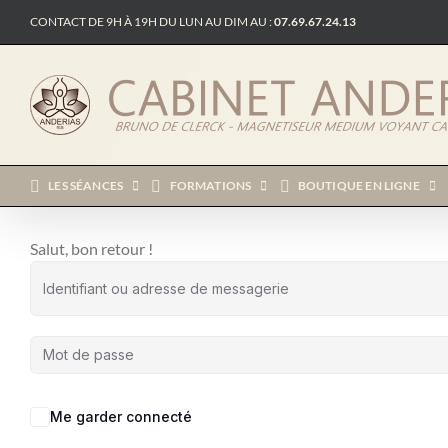
Passer
CONTACT DE 9H À 19H DU LUN AU DIM AU :
07.69.67.24.13
au
contenu
LES SÉANCES
FORMATIONS
BOUTIQUE EN LIGNE
Salut, bon retour !
Me garder connecté