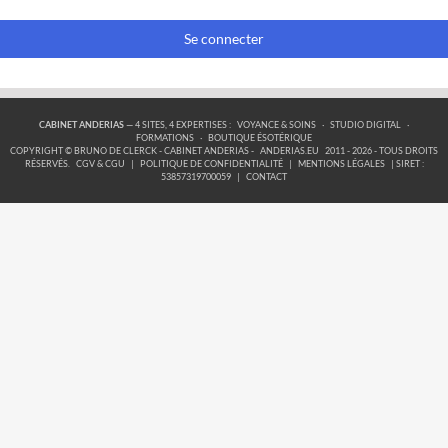
Se connecter
CABINET ANDERIAS
— 4 SITES, 4 EXPERTISES :
VOYANCE & SOINS
·
STUDIO DIGITAL
·
FORMATIONS
·
BOUTIQUE ÉSOTÉRIQUE
COPYRIGHT © BRUNO DE CLERCK - CABINET ANDERIAS -
ANDERIAS.EU
2011 - 2026 - TOUS DROITS
RÉSERVÉS.
CGV & CGU
|
POLITIQUE DE CONFIDENTIALITÉ
|
MENTIONS LÉGALES
| SIRET :
53857319700059
|
CONTACT