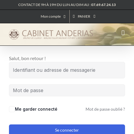
Passer
CONTACT DE 9H À 19H DU LUN AU DIM AU :
07.69.67.24.13
au
Mon compte
PANIER
contenu
Salut, bon retour !
Me garder connecté
Mot de passe oublié ?
Se connecter