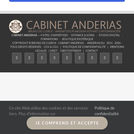
CABINET ANDERIAS
— 4 SITES, 4 EXPERTISES :
VOYANCE & SOINS
·
STUDIO DIGITAL
·
FORMATIONS
·
BOUTIQUE ÉSOTÉRIQUE
COPYRIGHT © BRUNO DE CLERCK - CABINET ANDERIAS -
ANDERIAS.EU
2011 - 2026 -
TOUS DROITS RÉSERVÉS.
CGV & CGU
|
POLITIQUE DE CONFIDENTIALITÉ
|
MENTIONS
LÉGALES
| SIRET :
53857319700059
|
CONTACT
Ce site Web utilise des cookies et des services
Politique de
tiers. Plus d'information sur
confidentialité
JE COMPREND ET ACCEPTE