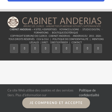
CABINET ANDERIAS
— 4 SITES, 4 EXPERTISES :
VOYANCE & SOINS
·
STUDIO DIGITAL
·
FORMATIONS
·
BOUTIQUE ÉSOTÉRIQUE
COPYRIGHT © BRUNO DE CLERCK - CABINET ANDERIAS -
ANDERIAS.EU
2011 - 2026 -
TOUS DROITS RÉSERVÉS.
CGV & CGU
|
POLITIQUE DE CONFIDENTIALITÉ
|
MENTIONS
LÉGALES
| SIRET :
53857319700059
|
CONTACT
Ce site Web utilise des cookies et des services
Politique de
tiers. Plus d'information sur
confidentialité
JE COMPREND ET ACCEPTE