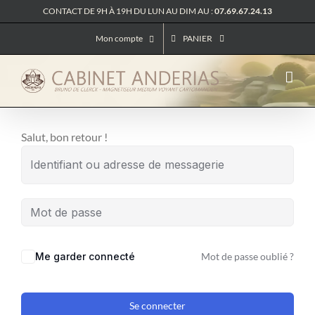
Passer
CONTACT DE 9H À 19H DU LUN AU DIM AU :
07.69.67.24.13
au
Mon compte
PANIER
contenu
Salut, bon retour !
Me garder connecté
Mot de passe oublié ?
Se connecter