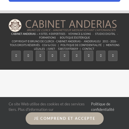
CABINET ANDERIAS
— 4 SITES, 4 EXPERTISES :
VOYANCE & SOINS
·
STUDIO DIGITAL
·
FORMATIONS
·
BOUTIQUE ÉSOTÉRIQUE
COPYRIGHT © BRUNO DE CLERCK - CABINET ANDERIAS -
ANDERIAS.EU
2011 - 2026 -
TOUS DROITS RÉSERVÉS.
CGV & CGU
|
POLITIQUE DE CONFIDENTIALITÉ
|
MENTIONS
LÉGALES
| SIRET :
53857319700059
|
CONTACT
Ce site Web utilise des cookies et des services
Politique de
tiers. Plus d'information sur
confidentialité
JE COMPREND ET ACCEPTE