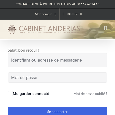
Passer
CONTACT DE 9H À 19H DU LUN AU DIM AU :
07.69.67.24.13
au
Mon compte
PANIER
contenu
Salut, bon retour !
Me garder connecté
Mot de passe oublié ?
Se connecter