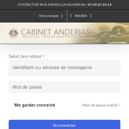
Passer
CONTACT DE 9H À 19H DU LUN AU DIM AU :
07.69.67.24.13
au
Mon compte
PANIER
contenu
Salut, bon retour !
Me garder connecté
Mot de passe oublié ?
Se connecter