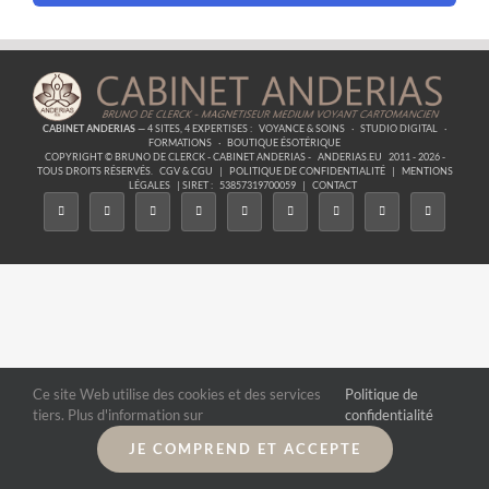
CABINET ANDERIAS
— 4 SITES, 4 EXPERTISES :
VOYANCE & SOINS
·
STUDIO DIGITAL
·
FORMATIONS
·
BOUTIQUE ÉSOTÉRIQUE
COPYRIGHT © BRUNO DE CLERCK - CABINET ANDERIAS -
ANDERIAS.EU
2011 - 2026 -
TOUS DROITS RÉSERVÉS.
CGV & CGU
|
POLITIQUE DE CONFIDENTIALITÉ
|
MENTIONS
LÉGALES
| SIRET :
53857319700059
|
CONTACT
Ce site Web utilise des cookies et des services
Politique de
tiers. Plus d'information sur
confidentialité
JE COMPREND ET ACCEPTE