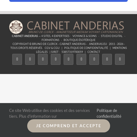
CABINET ANDERIAS
— 4 SITES, 4 EXPERTISES :
VOYANCE & SOINS
·
STUDIO DIGITAL
·
FORMATIONS
·
BOUTIQUE ÉSOTÉRIQUE
COPYRIGHT © BRUNO DE CLERCK - CABINET ANDERIAS -
ANDERIAS.EU
2011 - 2026 -
TOUS DROITS RÉSERVÉS.
CGV & CGU
|
POLITIQUE DE CONFIDENTIALITÉ
|
MENTIONS
LÉGALES
| SIRET :
53857319700059
|
CONTACT
Ce site Web utilise des cookies et des services
Politique de
tiers. Plus d'information sur
confidentialité
JE COMPREND ET ACCEPTE