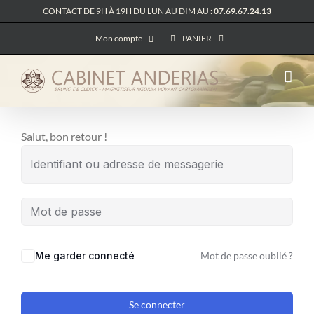
Passer
CONTACT DE 9H À 19H DU LUN AU DIM AU :
07.69.67.24.13
au
Mon compte
PANIER
contenu
Salut, bon retour !
Me garder connecté
Mot de passe oublié ?
Se connecter