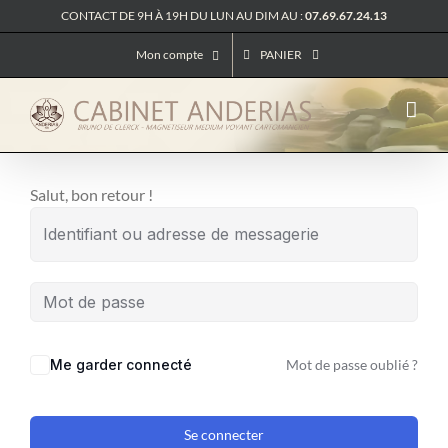
Passer
CONTACT DE 9H À 19H DU LUN AU DIM AU :
07.69.67.24.13
au
Mon compte
PANIER
contenu
Salut, bon retour !
Me garder connecté
Mot de passe oublié ?
Se connecter