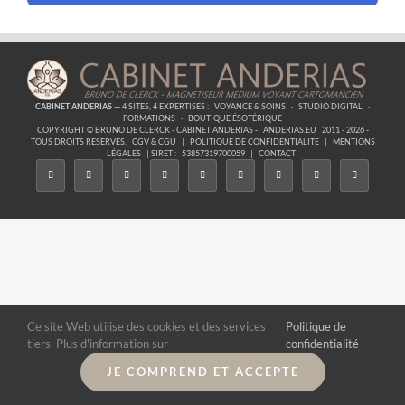
CABINET ANDERIAS
— 4 SITES, 4 EXPERTISES :
VOYANCE & SOINS
·
STUDIO DIGITAL
·
FORMATIONS
·
BOUTIQUE ÉSOTÉRIQUE
COPYRIGHT © BRUNO DE CLERCK - CABINET ANDERIAS -
ANDERIAS.EU
2011 - 2026 -
TOUS DROITS RÉSERVÉS.
CGV & CGU
|
POLITIQUE DE CONFIDENTIALITÉ
|
MENTIONS
LÉGALES
| SIRET :
53857319700059
|
CONTACT
Ce site Web utilise des cookies et des services
Politique de
tiers. Plus d'information sur
confidentialité
JE COMPREND ET ACCEPTE