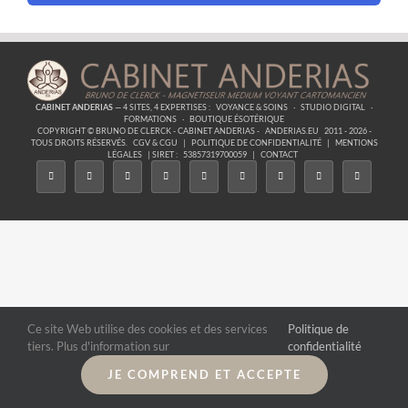
CABINET ANDERIAS
— 4 SITES, 4 EXPERTISES :
VOYANCE & SOINS
·
STUDIO DIGITAL
·
FORMATIONS
·
BOUTIQUE ÉSOTÉRIQUE
COPYRIGHT © BRUNO DE CLERCK - CABINET ANDERIAS -
ANDERIAS.EU
2011 - 2026 -
TOUS DROITS RÉSERVÉS.
CGV & CGU
|
POLITIQUE DE CONFIDENTIALITÉ
|
MENTIONS
LÉGALES
| SIRET :
53857319700059
|
CONTACT
Ce site Web utilise des cookies et des services
Politique de
tiers. Plus d'information sur
confidentialité
JE COMPREND ET ACCEPTE