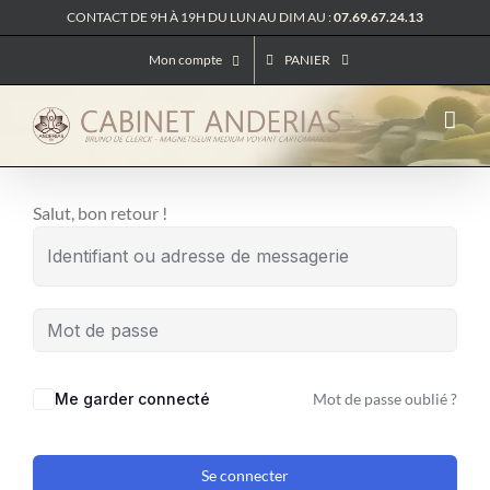
Passer
CONTACT DE 9H À 19H DU LUN AU DIM AU :
07.69.67.24.13
au
Mon compte
PANIER
contenu
Salut, bon retour !
Me garder connecté
Mot de passe oublié ?
Se connecter