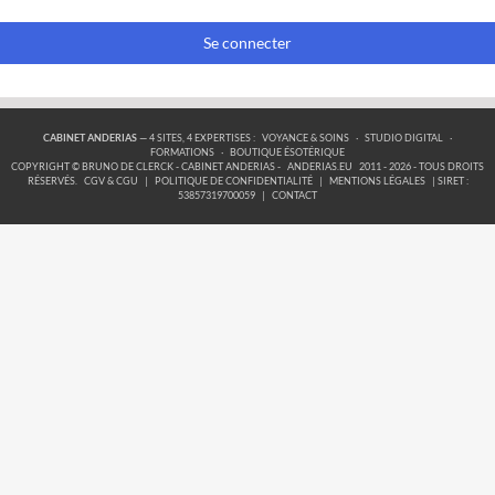
Se connecter
CABINET ANDERIAS
— 4 SITES, 4 EXPERTISES :
VOYANCE & SOINS
·
STUDIO DIGITAL
·
FORMATIONS
·
BOUTIQUE ÉSOTÉRIQUE
COPYRIGHT © BRUNO DE CLERCK - CABINET ANDERIAS -
ANDERIAS.EU
2011 - 2026 - TOUS DROITS
RÉSERVÉS.
CGV & CGU
|
POLITIQUE DE CONFIDENTIALITÉ
|
MENTIONS LÉGALES
| SIRET :
53857319700059
|
CONTACT