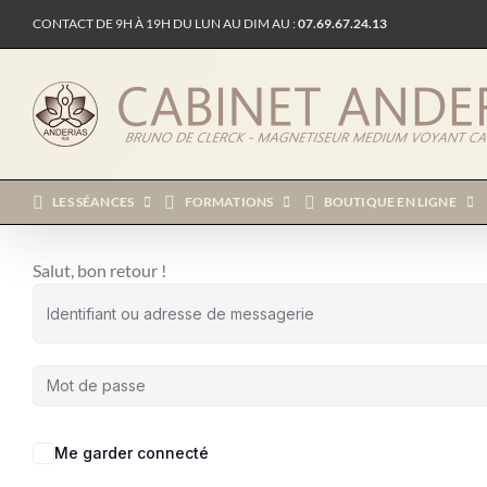
Passer
CONTACT DE 9H À 19H DU LUN AU DIM AU :
07.69.67.24.13
au
contenu
LES SÉANCES
FORMATIONS
BOUTIQUE EN LIGNE
Salut, bon retour !
Me garder connecté