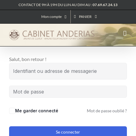
Passer
CONTACT DE 9H À 19H DU LUN AU DIM AU :
07.69.67.24.13
au
Mon compte
PANIER
contenu
Salut, bon retour !
Me garder connecté
Mot de passe oublié ?
Se connecter