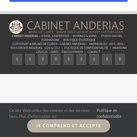
CABINET ANDERIAS
— 4 SITES, 4 EXPERTISES :
VOYANCE & SOINS
·
STUDIO DIGITAL
·
FORMATIONS
·
BOUTIQUE ÉSOTÉRIQUE
COPYRIGHT © BRUNO DE CLERCK - CABINET ANDERIAS -
ANDERIAS.EU
2011 - 2026 -
TOUS DROITS RÉSERVÉS.
CGV & CGU
|
POLITIQUE DE CONFIDENTIALITÉ
|
MENTIONS
LÉGALES
| SIRET :
53857319700059
|
CONTACT
Ce site Web utilise des cookies et des services
Politique de
tiers. Plus d'information sur
confidentialité
JE COMPREND ET ACCEPTE