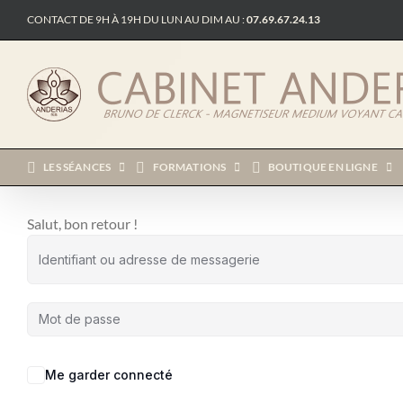
Passer
CONTACT DE 9H À 19H DU LUN AU DIM AU :
07.69.67.24.13
au
contenu
LES SÉANCES
FORMATIONS
BOUTIQUE EN LIGNE
Salut, bon retour !
Me garder connecté