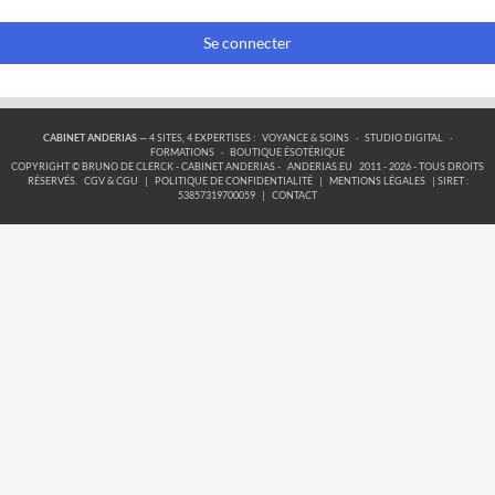
Se connecter
CABINET ANDERIAS
— 4 SITES, 4 EXPERTISES :
VOYANCE & SOINS
·
STUDIO DIGITAL
·
FORMATIONS
·
BOUTIQUE ÉSOTÉRIQUE
COPYRIGHT © BRUNO DE CLERCK - CABINET ANDERIAS -
ANDERIAS.EU
2011 - 2026 - TOUS DROITS
RÉSERVÉS.
CGV & CGU
|
POLITIQUE DE CONFIDENTIALITÉ
|
MENTIONS LÉGALES
| SIRET :
53857319700059
|
CONTACT