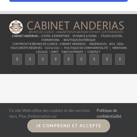
CABINET ANDERIAS
— 4 SITES, 4 EXPERTISES :
VOYANCE & SOINS
·
STUDIO DIGITAL
·
FORMATIONS
·
BOUTIQUE ÉSOTÉRIQUE
COPYRIGHT © BRUNO DE CLERCK - CABINET ANDERIAS -
ANDERIAS.EU
2011 - 2026 -
TOUS DROITS RÉSERVÉS.
CGV & CGU
|
POLITIQUE DE CONFIDENTIALITÉ
|
MENTIONS
LÉGALES
| SIRET :
53857319700059
|
CONTACT
Ce site Web utilise des cookies et des services
Politique de
tiers. Plus d'information sur
confidentialité
JE COMPREND ET ACCEPTE