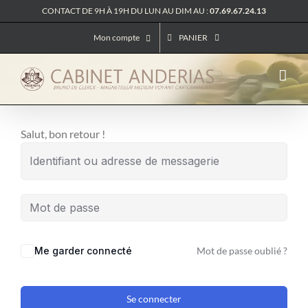
Passer
CONTACT DE 9H À 19H DU LUN AU DIM AU :
07.69.67.24.13
au
Mon compte
PANIER
contenu
Salut, bon retour !
Me garder connecté
Mot de passe oublié ?
Se connecter