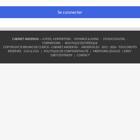
Se connecter
CABINET ANDERIAS
— 4 SITES, 4 EXPERTISES :
VOYANCE & SOINS
·
STUDIO DIGITAL
·
FORMATIONS
·
BOUTIQUE ÉSOTÉRIQUE
COPYRIGHT © BRUNO DE CLERCK - CABINET ANDERIAS -
ANDERIAS.EU
2011 - 2026 - TOUS DROITS
RÉSERVÉS.
CGV & CGU
|
POLITIQUE DE CONFIDENTIALITÉ
|
MENTIONS LÉGALES
| SIRET :
53857319700059
|
CONTACT