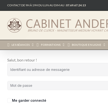
Passer
CONTACT DE 9H À 19H DU LUN AU DIM AU :
07.69.67.24.13
au
contenu
LES SÉANCES
FORMATIONS
BOUTIQUE EN LIGNE
Salut, bon retour !
Me garder connecté