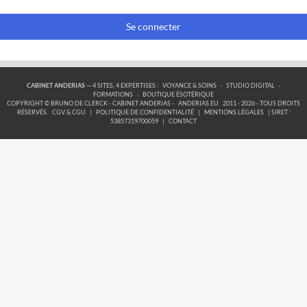
Se connecter
CABINET ANDERIAS
— 4 SITES, 4 EXPERTISES :
VOYANCE & SOINS
·
STUDIO DIGITAL
·
FORMATIONS
·
BOUTIQUE ÉSOTÉRIQUE
COPYRIGHT © BRUNO DE CLERCK - CABINET ANDERIAS -
ANDERIAS.EU
2011 - 2026 - TOUS DROITS
RÉSERVÉS.
CGV & CGU
|
POLITIQUE DE CONFIDENTIALITÉ
|
MENTIONS LÉGALES
| SIRET :
53857319700059
|
CONTACT