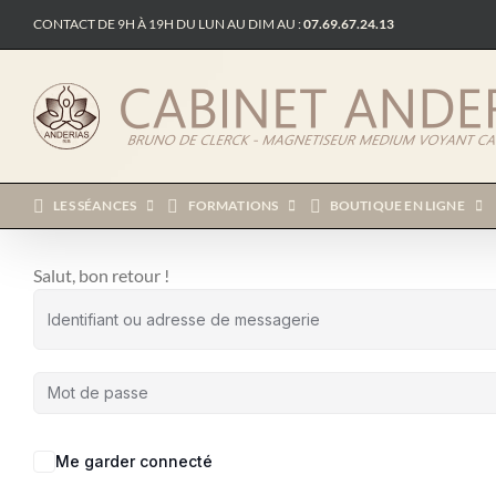
Passer
CONTACT DE 9H À 19H DU LUN AU DIM AU :
07.69.67.24.13
au
contenu
LES SÉANCES
FORMATIONS
BOUTIQUE EN LIGNE
Salut, bon retour !
Me garder connecté