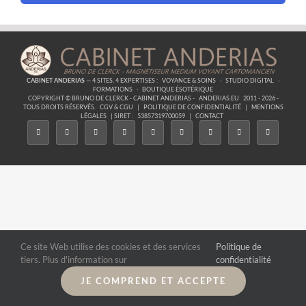
CABINET ANDERIAS
— 4 SITES, 4 EXPERTISES :
VOYANCE & SOINS
·
STUDIO DIGITAL
·
FORMATIONS
·
BOUTIQUE ÉSOTÉRIQUE
COPYRIGHT © BRUNO DE CLERCK - CABINET ANDERIAS -
ANDERIAS.EU
2011 - 2026 -
TOUS DROITS RÉSERVÉS.
CGV & CGU
|
POLITIQUE DE CONFIDENTIALITÉ
|
MENTIONS
LÉGALES
| SIRET :
53857319700059
|
CONTACT
Ce site Web utilise des cookies et des services
Politique de
tiers. Plus d'information sur
confidentialité
JE COMPREND ET ACCEPTE