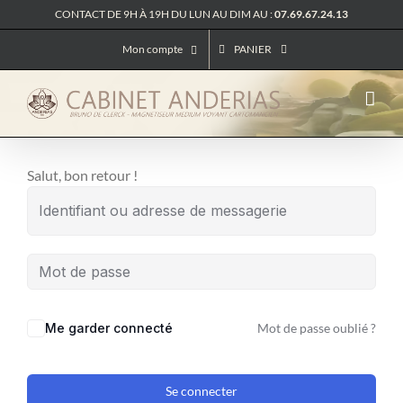
Passer
CONTACT DE 9H À 19H DU LUN AU DIM AU :
07.69.67.24.13
au
Mon compte
PANIER
contenu
Salut, bon retour !
Me garder connecté
Mot de passe oublié ?
Se connecter