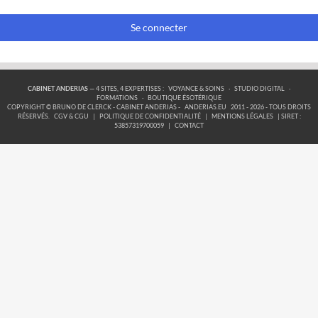
Se connecter
CABINET ANDERIAS
— 4 SITES, 4 EXPERTISES :
VOYANCE & SOINS
·
STUDIO DIGITAL
·
FORMATIONS
·
BOUTIQUE ÉSOTÉRIQUE
COPYRIGHT © BRUNO DE CLERCK - CABINET ANDERIAS -
ANDERIAS.EU
2011 - 2026 - TOUS DROITS
RÉSERVÉS.
CGV & CGU
|
POLITIQUE DE CONFIDENTIALITÉ
|
MENTIONS LÉGALES
| SIRET :
53857319700059
|
CONTACT