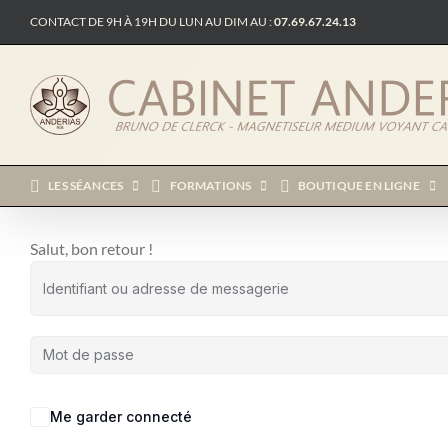
Passer
CONTACT DE 9H À 19H DU LUN AU DIM AU :
07.69.67.24.13
au
contenu
LES SÉANCES
FORMATIONS
BOUTIQUE EN LIGNE
Salut, bon retour !
Me garder connecté