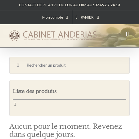
Passer
CONTACT DE 9H À 19H DU LUN AU DIM AU :
07.69.67.24.13
au
contenu
Mon compte
PANIER
Rechercher:
Liste des produits
Toggle
Navigation
Tous les produits
– Art & Décoration
Aucun pour le moment. Revenez
– Attrape-rêves
– Bougies
dans quelque jours.
– Cartomancie