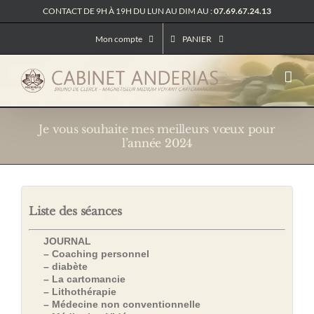
Passer
CONTACT DE 9H À 19H DU LUN AU DIM AU :
07.69.67.24.13
au
contenu
Mon compte
PANIER
Je vous souhaite mes meilleurs vœux pour
l’année 2024
Liste des séances
JOURNAL
– Coaching personnel
– diabète
– La cartomancie
– Lithothérapie
– Médecine non conventionnelle