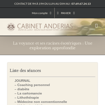
Passer
CONTACT DE 9H À 19H DU LUN AU DIM AU :
07.69.67.24.13
au
contenu
Mon compte
PANIER
La voyance et ses racines ésotériques : Une
exploration approfondie
Liste des séances
JOURNAL
– Coaching personnel
– diabète
– La cartomancie
– Lithothérapie
– Médecine non conventionnelle