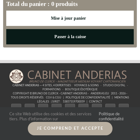
Total du panier :
0
produits
Mise à jour panier
Passer à la caisse
CABINET ANDERIAS
— 4 SITES, 4 EXPERTISES :
VOYANCE & SOINS
·
STUDIO DIGITAL
·
FORMATIONS
·
BOUTIQUE ÉSOTÉRIQUE
COPYRIGHT © BRUNO DE CLERCK - CABINET ANDERIAS -
ANDERIAS.EU
2011 - 2026 -
TOUS DROITS RÉSERVÉS.
CGV & CGU
|
POLITIQUE DE CONFIDENTIALITÉ
|
MENTIONS
LÉGALES
| SIRET :
53857319700059
|
CONTACT
Ce site Web utilise des cookies et des services
Politique de
tiers. Plus d'information sur
confidentialité
JE COMPREND ET ACCEPTE