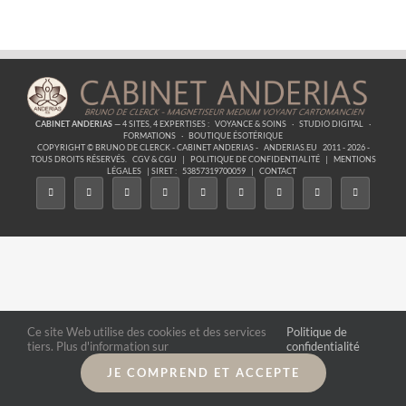
CABINET ANDERIAS
— 4 SITES, 4 EXPERTISES :
VOYANCE & SOINS
·
STUDIO DIGITAL
·
FORMATIONS
·
BOUTIQUE ÉSOTÉRIQUE
COPYRIGHT © BRUNO DE CLERCK - CABINET ANDERIAS -
ANDERIAS.EU
2011 - 2026 -
TOUS DROITS RÉSERVÉS.
CGV & CGU
|
POLITIQUE DE CONFIDENTIALITÉ
|
MENTIONS
LÉGALES
| SIRET :
53857319700059
|
CONTACT
Ce site Web utilise des cookies et des services
Politique de
tiers. Plus d'information sur
confidentialité
JE COMPREND ET ACCEPTE