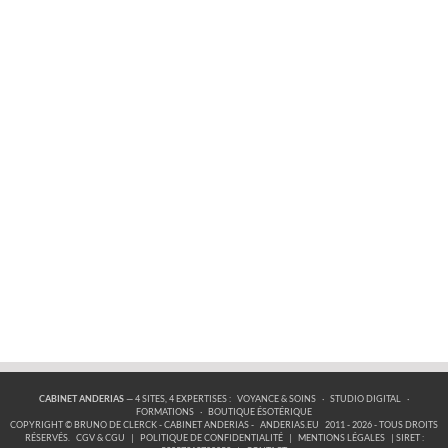
CABINET ANDERIAS
— 4 SITES, 4 EXPERTISES :
VOYANCE & SOINS
·
STUDIO DIGITAL
·
FORMATIONS
·
BOUTIQUE ÉSOTÉRIQUE
COPYRIGHT © BRUNO DE CLERCK - CABINET ANDERIAS -
ANDERIAS.EU
2011 - 2026 - TOUS DROITS
RÉSERVÉS.
CGV & CGU
|
POLITIQUE DE CONFIDENTIALITÉ
|
MENTIONS LÉGALES
| SIRET :