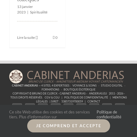
13 janvier
2023
|
Spiritualité
Lire la suite
0
CABINET ANDERIAS
— 4 SITES, 4 EXPERTISES :
VOYANCE & SOINS
·
STUDIO DIGITAL
·
FORMATIONS
·
BOUTIQUE ÉSOTÉRIQUE
COPYRIGHT © BRUNO DE CLERCK - CABINET ANDERIAS -
ANDERIAS.EU
2011 - 2026 -
TOUS DROITS RÉSERVÉS.
CGV & CGU
|
POLITIQUE DE CONFIDENTIALITÉ
|
MENTIONS
LÉGALES
| SIRET :
53857319700059
|
CONTACT
Ce site Web utilise des cookies et des services
Politique de
tiers. Plus d'information sur
confidentialité
JE COMPREND ET ACCEPTE