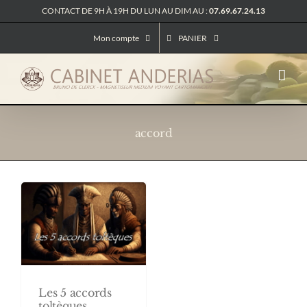
Passer
CONTACT DE 9H À 19H DU LUN AU DIM AU :
07.69.67.24.13
au
contenu
Mon compte
PANIER
accord
Les 5 accords
toltèques