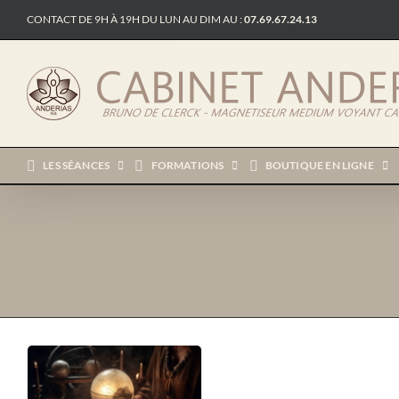
Passer
CONTACT DE 9H À 19H DU LUN AU DIM AU :
07.69.67.24.13
au
contenu
LES SÉANCES
FORMATIONS
BOUTIQUE EN LIGNE