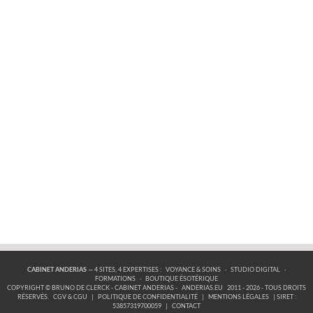
CABINET ANDERIAS
— 4 SITES, 4 EXPERTISES :
VOYANCE & SOINS
·
STUDIO DIGITAL
·
FORMATIONS
·
BOUTIQUE ÉSOTÉRIQUE
COPYRIGHT © BRUNO DE CLERCK - CABINET ANDERIAS -
ANDERIAS.EU
2011 - 2026 - TOUS DROITS
RÉSERVÉS.
CGV & CGU
|
POLITIQUE DE CONFIDENTIALITÉ
|
MENTIONS LÉGALES
| SIRET :
53857319700059
|
CONTACT