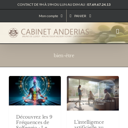
Passer
CONTACT DE 9H À 19H DU LUN AU DIM AU :
07.69.67.24.13
au
contenu
Mon compte
PANIER
bien-être
Découvrez les 9
L’intelligence
Fréquences de
artificielle au
Solfeggio : Le