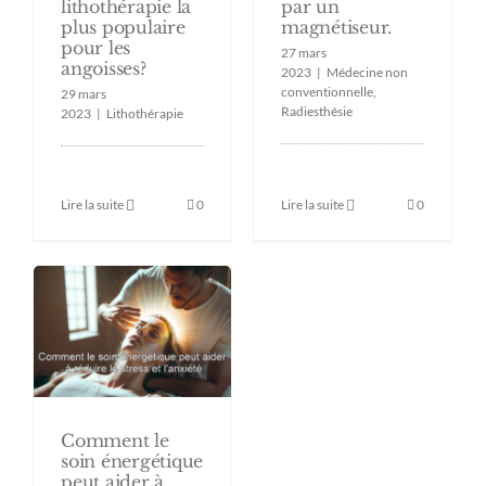
par un
lithothérapie la
magnétiseur.
plus populaire
pour les
27 mars
angoisses?
2023
|
Médecine non
conventionnelle
,
29 mars
Radiesthésie
2023
|
Lithothérapie
Lire la suite
0
Lire la suite
0
Comment le
soin énergétique
peut aider à