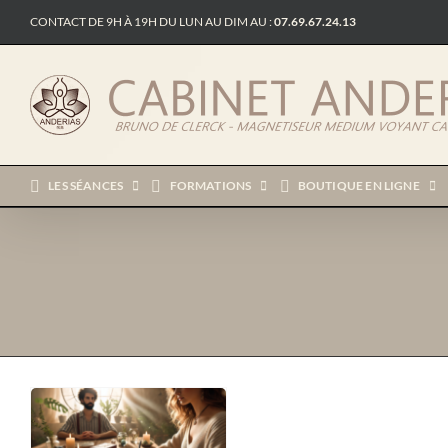
Passer
CONTACT DE 9H À 19H DU LUN AU DIM AU :
07.69.67.24.13
au
contenu
LES SÉANCES
FORMATIONS
BOUTIQUE EN LIGNE