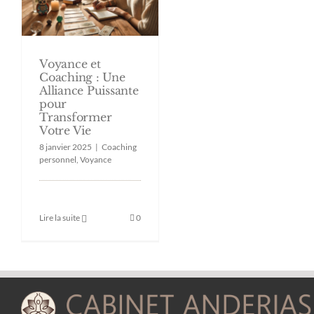
Voyance et
Coaching : Une
Alliance Puissante
pour
Transformer
Votre Vie
8 janvier 2025
|
Coaching
personnel
,
Voyance
Lire la suite
0