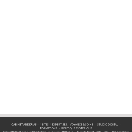
CABINET ANDERIAS
— 4 SITES, 4 EXPERTISES :
VOYANCE & SOINS
·
STUDIO DIGITAL
·
FORMATIONS
·
BOUTIQUE ÉSOTÉRIQUE