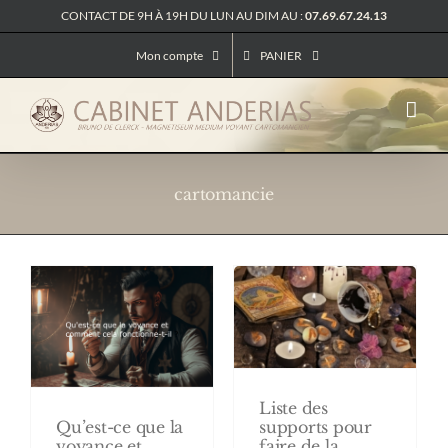
Passer
CONTACT DE 9H À 19H DU LUN AU DIM AU :
07.69.67.24.13
au
contenu
Mon compte
PANIER
cartomancie
Liste des
supports pour
Qu’est-ce que la
faire de la
voyance et