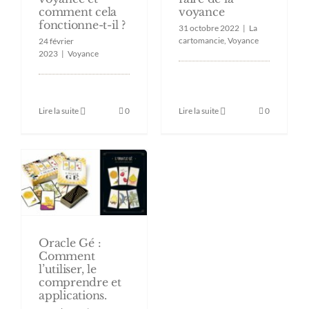
voyance
comment cela
fonctionne-t-il ?
31 octobre 2022
|
La
cartomancie
,
Voyance
24 février
2023
|
Voyance
Lire la suite
0
Lire la suite
0
Oracle Gé :
Comment
l’utiliser, le
comprendre et
applications.