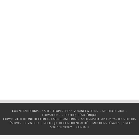
CABINET ANDERIAS
— 4 SITES, 4 EXPERTISES :
VOYANCE & SOINS
·
STUDIO DIGITAL
·
FORMATIONS
·
BOUTIQUE ÉSOTÉRIQUE
COPYRIGHT © BRUNO DE CLERCK - CABINET ANDERIAS -
ANDERIAS.EU
2011 - 2026 - TOUS DROITS
RÉSERVÉS.
CGV & CGU
|
POLITIQUE DE CONFIDENTIALITÉ
|
MENTIONS LÉGALES
| SIRET :
53857319700059
|
CONTACT