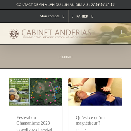
Passer
CONTACT DE 9H À 19H DU LUN AU DIM AU :
07.69.67.24.13
au
contenu
Mon compte
PANIER
chaman
Qu’est-ce qu’un
Festival du
magnétiseur ?
Chamanisme 2023
11 juin
27 avril 2023
|
Festival