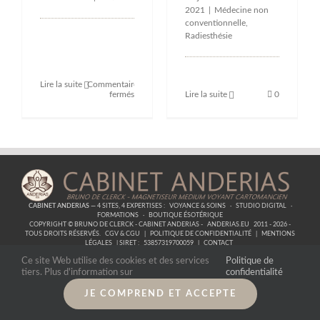
2021
|
Médecine non
conventionnelle
,
Radiesthésie
Lire la suite
Commentaires
sur
Lire la suite
0
fermés
Festival
du
Chamanisme
2023
CABINET ANDERIAS
— 4 SITES, 4 EXPERTISES :
VOYANCE & SOINS
·
STUDIO DIGITAL
·
FORMATIONS
·
BOUTIQUE ÉSOTÉRIQUE
COPYRIGHT © BRUNO DE CLERCK - CABINET ANDERIAS -
ANDERIAS.EU
2011 - 2026 -
TOUS DROITS RÉSERVÉS.
CGV & CGU
|
POLITIQUE DE CONFIDENTIALITÉ
|
MENTIONS
LÉGALES
| SIRET :
53857319700059
|
CONTACT
Ce site Web utilise des cookies et des services
Politique de
tiers. Plus d'information sur
confidentialité
JE COMPREND ET ACCEPTE