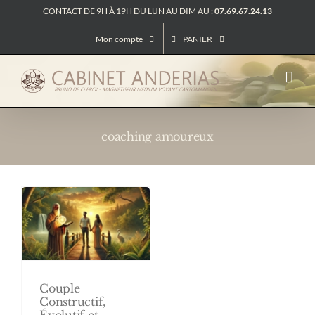
Passer
CONTACT DE 9H À 19H DU LUN AU DIM AU :
07.69.67.24.13
au
contenu
Mon compte
PANIER
coaching amoureux
Couple
Constructif,
Évolutif et