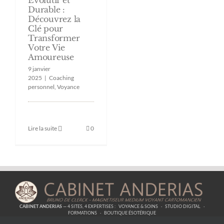
Durable :
Découvrez la
Clé pour
Transformer
Votre Vie
Amoureuse
9 janvier
2025
|
Coaching
personnel
,
Voyance
Lire la suite
0
CABINET ANDERIAS
— 4 SITES, 4 EXPERTISES :
VOYANCE & SOINS
·
STUDIO DIGITAL
·
FORMATIONS
·
BOUTIQUE ÉSOTÉRIQUE
COPYRIGHT © BRUNO DE CLERCK - CABINET ANDERIAS -
ANDERIAS.EU
2011 - 2026 -