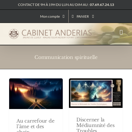
Passer
CONTACT DE 9H À 19H DU LUN AU DIM AU :
07.69.67.24.13
au
contenu
Mon compte
PANIER
Communication spirituelle
Discerner la
Au carrefour de
Médiumnité des
l’âme et des
Troubles
choix