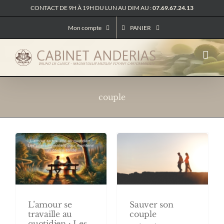
Passer
CONTACT DE 9H À 19H DU LUN AU DIM AU :
07.69.67.24.13
au
contenu
Mon compte
PANIER
couple
Sauver son
L’amour se
couple
travaille au
quotidien : Les