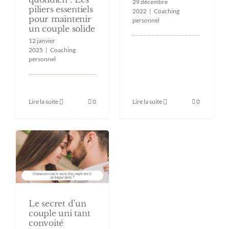
29 décembre
piliers essentiels
2022
|
Coaching
pour maintenir
personnel
un couple solide
12 janvier
2025
|
Coaching
personnel
Lire la suite
0
Lire la suite
0
Le secret d’un
couple uni tant
convoité