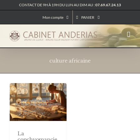
Passer
CONTACT DE 9H À 19H DU LUN AU DIM AU :
07.69.67.24.13
au
contenu
Mon compte
PANIER
culture africaine
La
conchyomancie