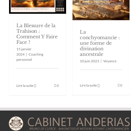
La Blessure de la
Trahison :
La
Comment Y Faire
conchyomancie :
Face ?
une forme de
divination
15 janvier
ancestrale
2024
|
Coaching
personnel
10 juin 2023
|
Voyance
Lire la suite
0
Lire la suite
0