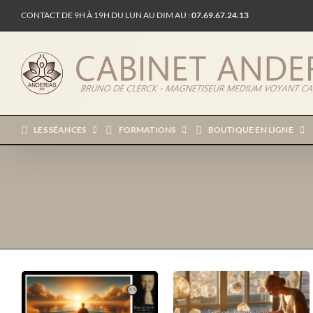
Passer
CONTACT DE 9H À 19H DU LUN AU DIM AU :
07.69.67.24.13
au
contenu
LES SÉANCES
FORMATIONS
BOUTIQUE EN LIGNE