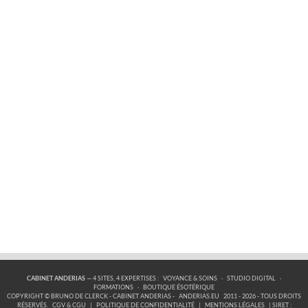
CABINET ANDERIAS
— 4 SITES, 4 EXPERTISES :
VOYANCE & SOINS
·
STUDIO DIGITAL
·
FORMATIONS
·
BOUTIQUE ÉSOTÉRIQUE
COPYRIGHT © BRUNO DE CLERCK - CABINET ANDERIAS -
ANDERIAS.EU
2011 - 2026 - TOUS DROITS
RÉSERVÉS.
CGV & CGU
|
POLITIQUE DE CONFIDENTIALITÉ
|
MENTIONS LÉGALES
| SIRET :