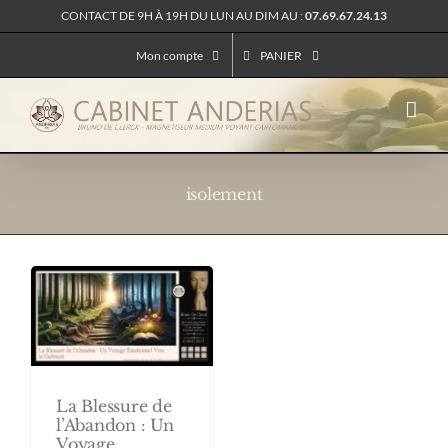
Passer
CONTACT DE 9H À 19H DU LUN AU DIM AU :
07.69.67.24.13
au
contenu
Mon compte
PANIER
isolement
La Blessure de
l’Abandon : Un
Voyage