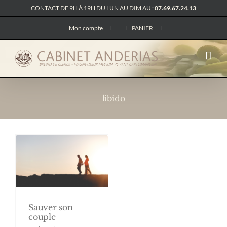
Passer
CONTACT DE 9H À 19H DU LUN AU DIM AU :
07.69.67.24.13
au
contenu
Mon compte
PANIER
libido
Sauver son
couple