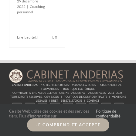
29 décembre
2022
|
Coaching
personnel
Lire la suite
0
CABINET ANDERIAS
— 4 SITES, 4 EXPERTISES :
VOYANCE & SOINS
·
STUDIO DIGITAL
·
FORMATIONS
·
BOUTIQUE ÉSOTÉRIQUE
COPYRIGHT © BRUNO DE CLERCK - CABINET ANDERIAS -
ANDERIAS.EU
2011 - 2026 -
TOUS DROITS RÉSERVÉS.
CGV & CGU
|
POLITIQUE DE CONFIDENTIALITÉ
|
MENTIONS
LÉGALES
| SIRET :
53857319700059
|
CONTACT
Ce site Web utilise des cookies et des services
Politique de
tiers. Plus d'information sur
confidentialité
JE COMPREND ET ACCEPTE