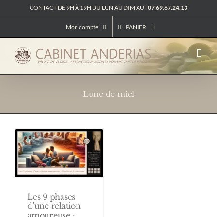
Passer
CONTACT DE 9H À 19H DU LUN AU DIM AU :
07.69.67.24.13
au
contenu
Mon compte
PANIER
Lune de miel
Les 9 phases
d’une relation
amoureuse :