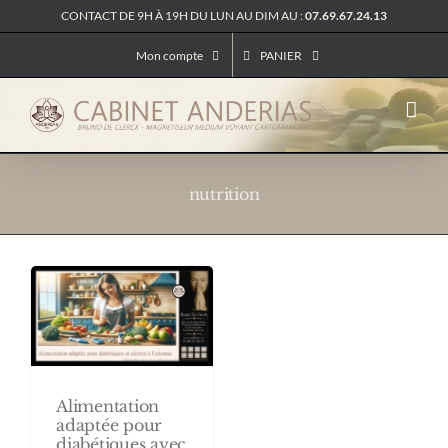
Passer
CONTACT DE 9H À 19H DU LUN AU DIM AU :
07.69.67.24.13
au
contenu
Mon compte
PANIER
nutrition
Alimentation
adaptée pour
diabétiques avec