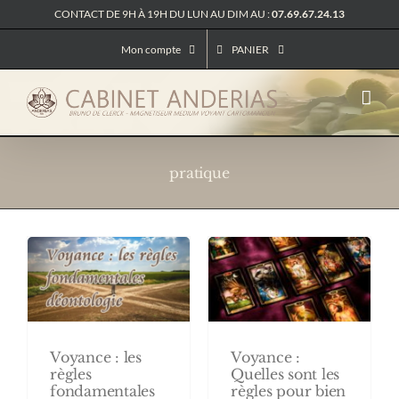
Passer
CONTACT DE 9H À 19H DU LUN AU DIM AU :
07.69.67.24.13
au
contenu
Mon compte
PANIER
pratique
Voyance :
Voyance : les
Quelles sont les
règles
règles pour bien
fondamentales