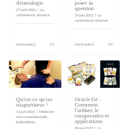
poser sa
déontologie
question
27 août 2021
|
La
cartomancie
,
Voyance
19 juin 2021
|
La
cartomancie
,
Voyance
Lire la suite
0
Lire la suite
0
Qu’est-ce qu’un
Oracle Gé :
magnétiseur ?
Comment
l’utiliser, le
11 juin 2021
|
Médecine
comprendre et
non conventionnelle
,
applications.
Radiesthésie
30 mai 2021
|
La