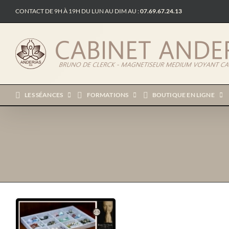
Passer
CONTACT DE 9H À 19H DU LUN AU DIM AU :
07.69.67.24.13
au
contenu
LES SÉANCES
FORMATIONS
BOUTIQUE EN LIGNE