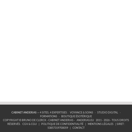
CABINET ANDERIAS
— 4 SITES, 4 EXPERTISES :
VOYANCE & SOINS
·
STUDIO DIGITAL
·
FORMATIONS
·
BOUTIQUE ÉSOTÉRIQUE
COPYRIGHT © BRUNO DE CLERCK - CABINET ANDERIAS -
ANDERIAS.EU
2011 - 2026 - TOUS DROITS
RÉSERVÉS.
CGV & CGU
|
POLITIQUE DE CONFIDENTIALITÉ
|
MENTIONS LÉGALES
| SIRET :
53857319700059
|
CONTACT