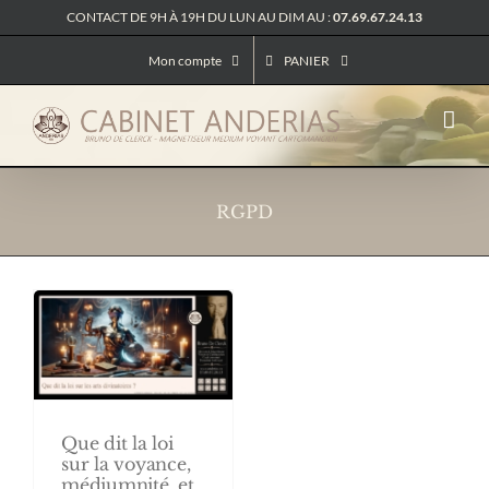
Passer
CONTACT DE 9H À 19H DU LUN AU DIM AU :
07.69.67.24.13
au
contenu
Mon compte
PANIER
RGPD
Que dit la loi
sur la voyance,
médiumnité, et