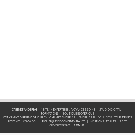
CABINET ANDERIAS
— 4 SITES, 4 EXPERTISES :
VOYANCE & SOINS
·
STUDIO DIGITAL
·
FORMATIONS
·
BOUTIQUE ÉSOTÉRIQUE
COPYRIGHT © BRUNO DE CLERCK - CABINET ANDERIAS -
ANDERIAS.EU
2011 - 2026 - TOUS DROITS
RÉSERVÉS.
CGV & CGU
|
POLITIQUE DE CONFIDENTIALITÉ
|
MENTIONS LÉGALES
| SIRET :
53857319700059
|
CONTACT