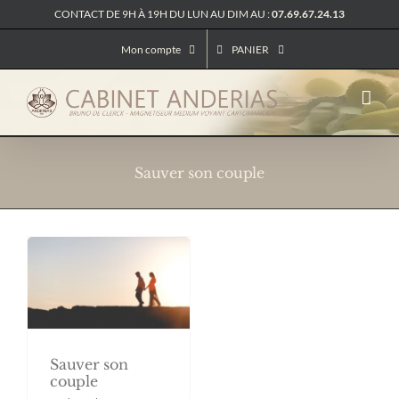
Passer
CONTACT DE 9H À 19H DU LUN AU DIM AU :
07.69.67.24.13
au
contenu
Mon compte
PANIER
Sauver son couple
Sauver son
couple