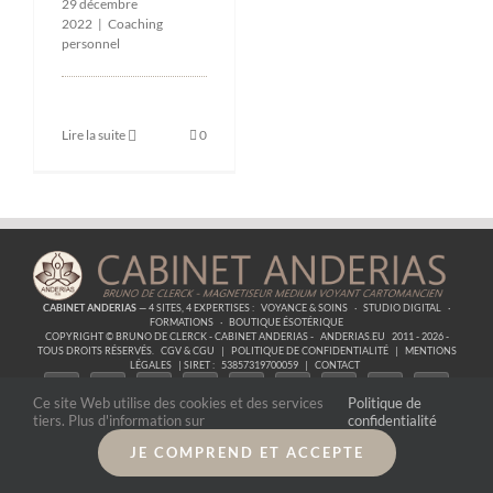
29 décembre
2022
|
Coaching
personnel
Lire la suite
0
CABINET ANDERIAS
— 4 SITES, 4 EXPERTISES :
VOYANCE & SOINS
·
STUDIO DIGITAL
·
FORMATIONS
·
BOUTIQUE ÉSOTÉRIQUE
COPYRIGHT © BRUNO DE CLERCK - CABINET ANDERIAS -
ANDERIAS.EU
2011 - 2026 -
TOUS DROITS RÉSERVÉS.
CGV & CGU
|
POLITIQUE DE CONFIDENTIALITÉ
|
MENTIONS
LÉGALES
| SIRET :
53857319700059
|
CONTACT
Ce site Web utilise des cookies et des services
Politique de
tiers. Plus d'information sur
confidentialité
JE COMPREND ET ACCEPTE