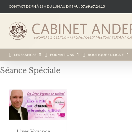
Passer
CONTACT DE 9H À 19H DU LUN AU DIM AU :
07.69.67.24.13
au
contenu
LES SÉANCES
FORMATIONS
BOUTIQUE EN LIGNE
Séance Spéciale
Lives Voyance