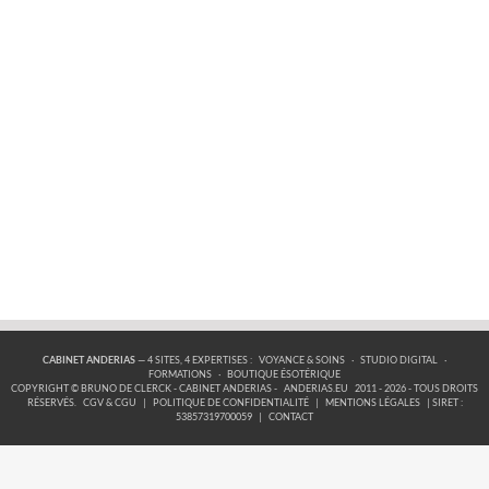
CABINET ANDERIAS
— 4 SITES, 4 EXPERTISES :
VOYANCE & SOINS
·
STUDIO DIGITAL
·
FORMATIONS
·
BOUTIQUE ÉSOTÉRIQUE
COPYRIGHT © BRUNO DE CLERCK - CABINET ANDERIAS -
ANDERIAS.EU
2011 - 2026 - TOUS DROITS
RÉSERVÉS.
CGV & CGU
|
POLITIQUE DE CONFIDENTIALITÉ
|
MENTIONS LÉGALES
| SIRET :
53857319700059
|
CONTACT