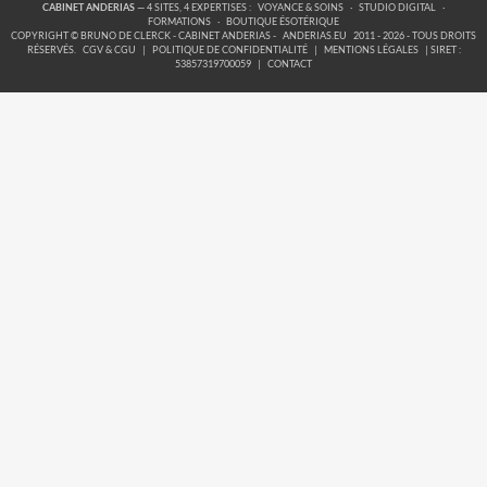
CABINET ANDERIAS
— 4 SITES, 4 EXPERTISES :
VOYANCE & SOINS
·
STUDIO DIGITAL
·
FORMATIONS
·
BOUTIQUE ÉSOTÉRIQUE
COPYRIGHT © BRUNO DE CLERCK - CABINET ANDERIAS -
ANDERIAS.EU
2011 - 2026 - TOUS DROITS
RÉSERVÉS.
CGV & CGU
|
POLITIQUE DE CONFIDENTIALITÉ
|
MENTIONS LÉGALES
| SIRET :
53857319700059
|
CONTACT