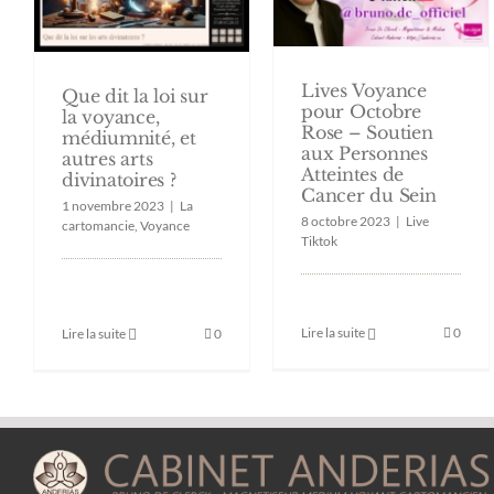
Lives Voyance
Que dit la loi sur
pour Octobre
la voyance,
Rose – Soutien
médiumnité, et
aux Personnes
autres arts
Atteintes de
divinatoires ?
Cancer du Sein
1 novembre 2023
|
La
8 octobre 2023
|
Live
cartomancie
,
Voyance
Tiktok
Lire la suite
0
Lire la suite
0