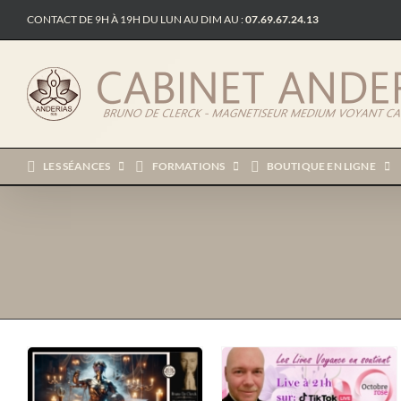
Passer
CONTACT DE 9H À 19H DU LUN AU DIM AU :
07.69.67.24.13
au
contenu
LES SÉANCES
FORMATIONS
BOUTIQUE EN LIGNE