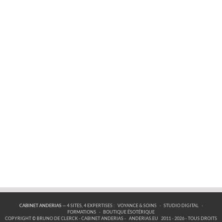
CABINET ANDERIAS
— 4 SITES, 4 EXPERTISES :
VOYANCE & SOINS
·
STUDIO DIGITAL
·
FORMATIONS
·
BOUTIQUE ÉSOTÉRIQUE
COPYRIGHT © BRUNO DE CLERCK - CABINET ANDERIAS -
ANDERIAS.EU
2011 - 2026 - TOUS DROITS