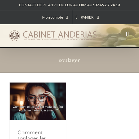
Passer
CONTACT DE 9H À 19H DU LUN AU DIM AU :
07.69.67.24.13
au
contenu
Mon compte
PANIER
soulager
Comment
soulager les