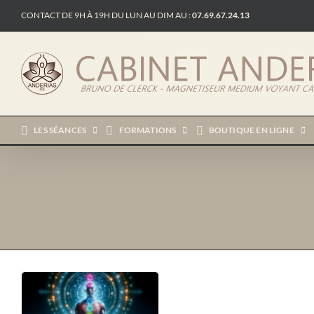
Passer
CONTACT DE 9H À 19H DU LUN AU DIM AU :
07.69.67.24.13
au
contenu
LES SÉANCES
FORMATIONS
BOUTIQUE EN LIGNE