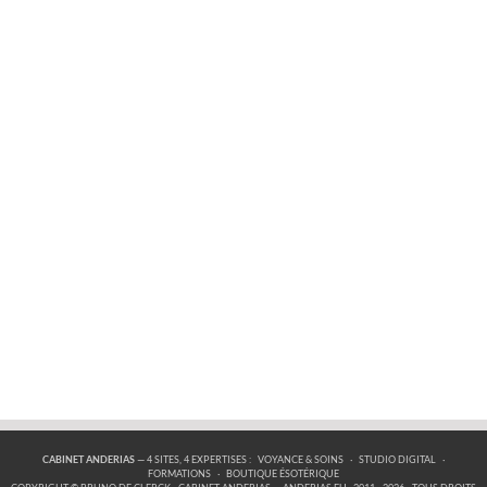
CABINET ANDERIAS
— 4 SITES, 4 EXPERTISES :
VOYANCE & SOINS
·
STUDIO DIGITAL
·
FORMATIONS
·
BOUTIQUE ÉSOTÉRIQUE