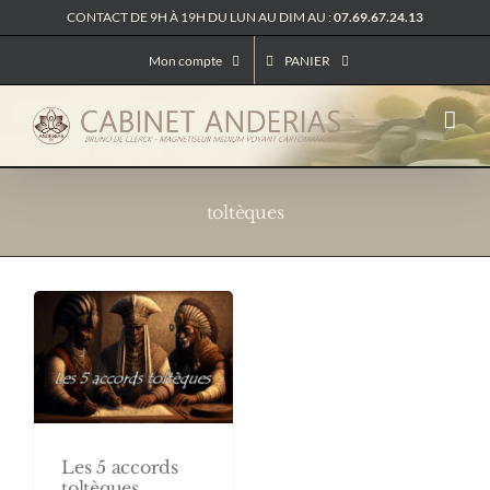
Passer
CONTACT DE 9H À 19H DU LUN AU DIM AU :
07.69.67.24.13
au
contenu
Mon compte
PANIER
toltèques
Les 5 accords
toltèques