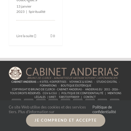
13 janvier
2023
|
Spiritualité
Lire la suite
0
CABINET ANDERIAS
— 4 SITES, 4 EXPERTISES :
VOYANCE & SOINS
·
STUDIO DIGITAL
·
FORMATIONS
·
BOUTIQUE ÉSOTÉRIQUE
COPYRIGHT © BRUNO DE CLERCK - CABINET ANDERIAS -
ANDERIAS.EU
2011 - 2026 -
TOUS DROITS RÉSERVÉS.
CGV & CGU
|
POLITIQUE DE CONFIDENTIALITÉ
|
MENTIONS
LÉGALES
| SIRET :
53857319700059
|
CONTACT
Ce site Web utilise des cookies et des services
Politique de
tiers. Plus d'information sur
confidentialité
JE COMPREND ET ACCEPTE